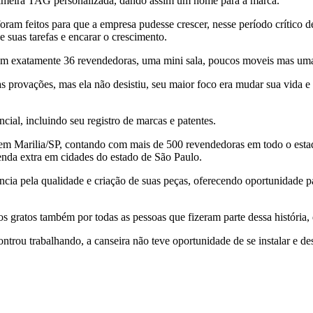
rimeira TAG personalizada, dando assim um nome para a marca.
oram feitos para que a empresa pudesse crescer, nesse período crítico d
 suas tarefas e encarar o crescimento.
om exatamente 36 revendedoras, uma mini sala, poucos moveis mas um
s provações, mas ela não desistiu, seu maior foco era mudar sua vida e
ial, incluindo seu registro de marcas e patentes.
l em Marilia/SP, contando com mais de 500 revendedoras em todo o estad
enda extra em cidades do estado de São Paulo.
ia pela qualidade e criação de suas peças, oferecendo oportunidade p
gratos também por todas as pessoas que fizeram parte dessa história, d
ontrou trabalhando, a canseira não teve oportunidade de se instalar e de