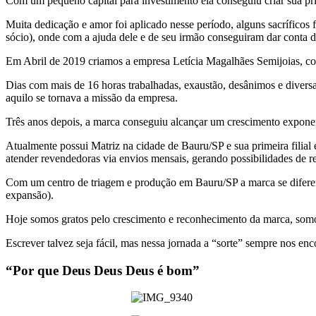
Com um pequeno capital para investimento ela conseguiu criar sua p
Muita dedicação e amor foi aplicado nesse período, alguns sacríficos f
sócio), onde com a ajuda dele e de seu irmão conseguiram dar conta de
Em Abril de 2019 criamos a empresa Letícia Magalhães Semijoias, c
Dias com mais de 16 horas trabalhadas, exaustão, desânimos e diversa
aquilo se tornava a missão da empresa.
Três anos depois, a marca conseguiu alcançar um crescimento exponenc
Atualmente possui Matriz na cidade de Bauru/SP e sua primeira filia
atender revendedoras via envios mensais, gerando possibilidades de r
Com um centro de triagem e produção em Bauru/SP a marca se diferenc
expansão).
Hoje somos gratos pelo crescimento e reconhecimento da marca, somos 
Escrever talvez seja fácil, mas nessa jornada a “sorte” sempre nos enc
“Por que
Deus
Deus
Deus
é bom”