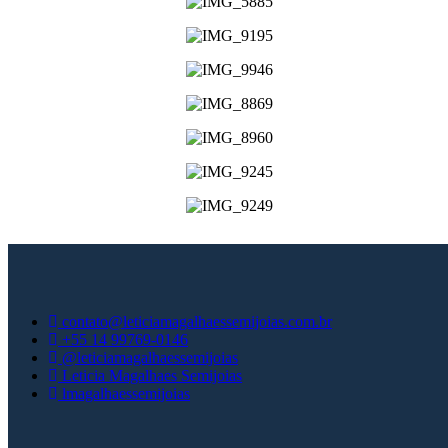
contato@leticiamagalhaessemijoias.com.br
+55 14 99769-0146
@leticiamagalhaessemijoias
Leticia Magalhaes Semijoias
lmagalhaessemijoias