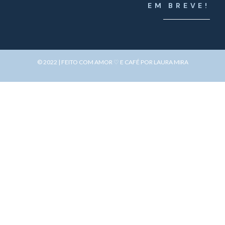
EM BREVE!
© 2022 | FEITO COM AMOR ♡ E CAFÉ POR LAURA MIRA